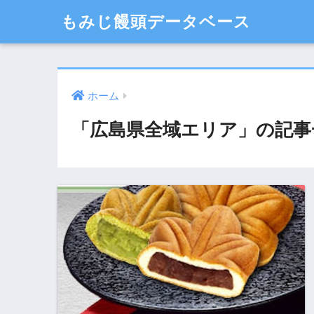
もみじ饅頭データベース
ホーム
「広島県全域エリア」の記事