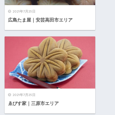
2021年7月25日
広島たま屋｜安芸高田市エリア
2021年7月25日
ゑびす家｜三原市エリア