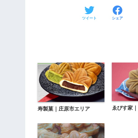
ツイート
シェア
ゑびす家
寿製菓｜庄原市エリア