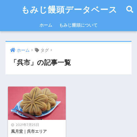
もみじ饅頭データベース
ホーム
もみじ饅頭について
ホーム
タグ
「呉市」の記事一覧
2021年7月25日
風月堂｜呉市エリア